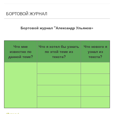
БОРТОВОЙ ЖУРНАЛ
Бортовой журнал "Александр Ульянов»
Что мне
Что я хотел бы узнать
Что нового я
известно по
по этой теме из
узнал из
данной теме?
текста?
текста?