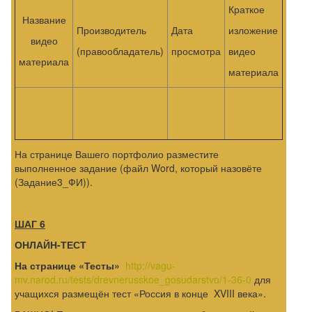
Краткое
Название
Производитель
Дата
изложение
видео
(правообладатель)
просмотра
видео
материала
материала
На странице Вашего портфолио разместите
выполненное задание (файл Word, который назовёте
(Задание3_ФИ)).
ШАГ 6
ОНЛАЙН-ТЕСТ
На странице «Тесты»
http://vagu-
mv.narod.ru/tests/drevnerusskoe_gosudarstvo/1-36-0
для
учащихся размещён тест «Россия в конце XVIII века».