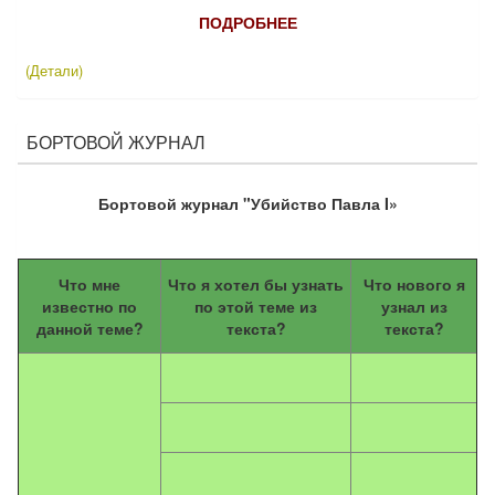
ПОДРОБНЕЕ
(Детали)
БОРТОВОЙ ЖУРНАЛ
Бортовой журнал "Убийство Павла I»
Что мне
Что я хотел бы узнать
Что нового я
известно по
по этой теме из
узнал из
данной теме?
текста?
текста?