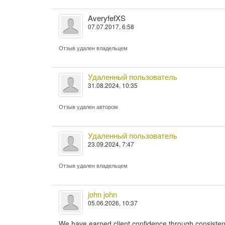
AveryfefXS
07.07.2017, 6:58
Отзыв удален владельцем
Удаленный пользователь
31.08.2024, 10:35
Отзыв удален автором
Удаленный пользователь
23.09.2024, 7:47
Отзыв удален владельцем
john john
05.06.2026, 10:37
We have earned client confidence through consistency