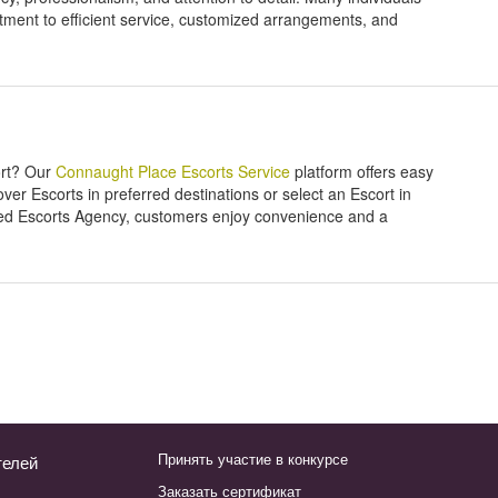
ment to efficient service, customized arrangements, and
ort? Our
Connaught Place Escorts Service
platform offers easy
r Escorts in preferred destinations or select an Escort in
sted Escorts Agency, customers enjoy convenience and a
Принять участие в конкурсе
телей
Заказать сертификат