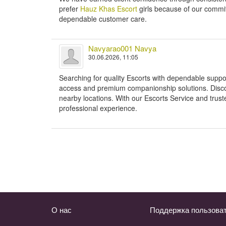
prefer
Hauz Khas Escort
girls because of our commit
dependable customer care.
Navyarao001 Navya
30.06.2026, 11:05
Searching for quality Escorts with dependable supp
access and premium companionship solutions. Discove
nearby locations. With our Escorts Service and tru
professional experience.
О нас
Поддержка пользова