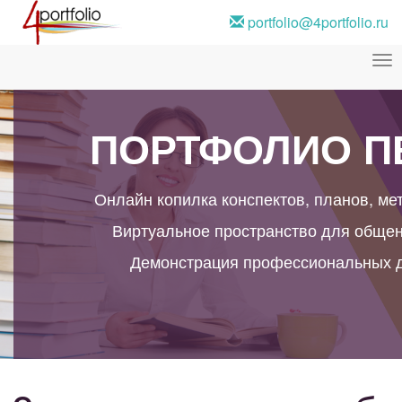
portfolio@4portfolio.ru
Ме
ПОРТФОЛИО ПЕ
Онлайн копилка конспектов, планов, мет
Виртуальное пространство для общения
Демонстрация профессиональных достиж