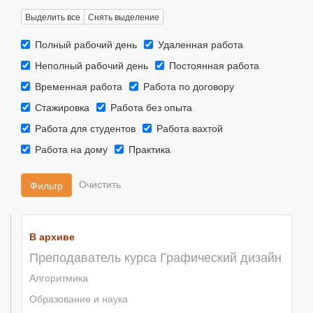
Выделить все
Снять выделение
Тип
Тип
Полный рабочий день
Удаленная работа
занятости::
занятости::
Тип
Тип
Неполный рабочий день
Постоянная работа
занятости::
занятости::
Тип
Тип
Временная работа
Работа по договору
занятости::
занятости::
Тип
Тип
Стажировка
Работа без опыта
занятости::
занятости::
Тип
Тип
Работа для студентов
Работа вахтой
занятости::
занятости::
Тип
Тип
Работа на дому
Практика
занятости::
занятости::
Фильтр
В архиве
Преподаватель курса Графический дизайн
Алгоритмика
Образование и наука