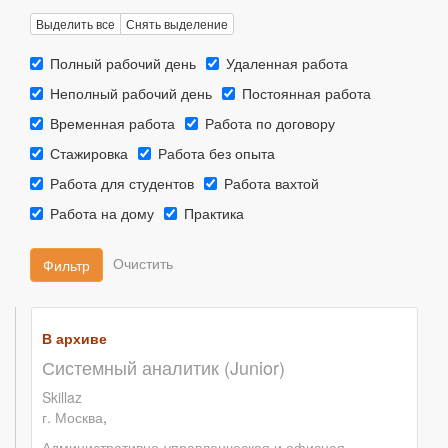
Выделить все
Снять выделение
Тип
Тип
Полный рабочий день
Удаленная работа
занятости::
занятости::
Тип
Тип
Неполный рабочий день
Постоянная работа
занятости::
занятости::
Тип
Тип
Временная работа
Работа по договору
занятости::
занятости::
Тип
Тип
Стажировка
Работа без опыта
занятости::
занятости::
Тип
Тип
Работа для студентов
Работа вахтой
занятости::
занятости::
Тип
Тип
Работа на дому
Практика
занятости::
занятости::
Фильтр
В архиве
Системный аналитик (Junior)
Skillaz
г. Москва
,
Административно-управленческая и офисная