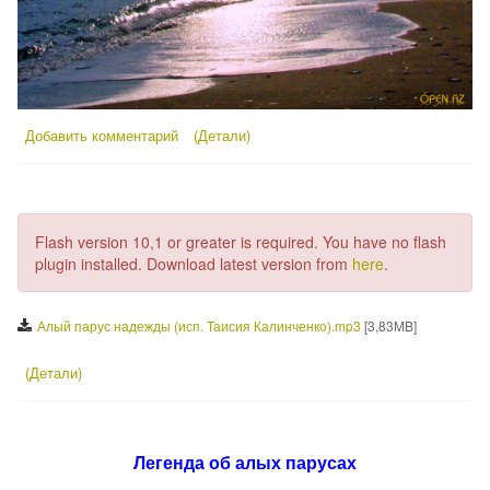
Добавить комментарий
(Детали)
Flash version 10,1 or greater is required.
You have no flash
plugin installed.
Download latest version from
here
.
С
Алый парус надежды (исп. Таисия Калинченко).mp3
[3,83MB]
к
а
(Детали)
ч
а
т
ь
Легенда об алых парусах