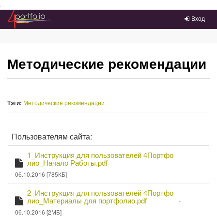
Преейти на главное меню
Вход
Методические рекомендации
Тэги:
Методические рекомендации
Пользователям сайта:
С
1_Инструкция для пользователей 4Портфо
к
П
лио_Начало Работы.pdf
-
о
а
06.10.2016 [785КБ]
д
ч
р
С
а
2_Инструкция для пользователей 4Портфо
о
к
т
П
лио_Материалы для портфолио.pdf
б
-
о
а
н
ь
06.10.2016 [2МБ]
д
о