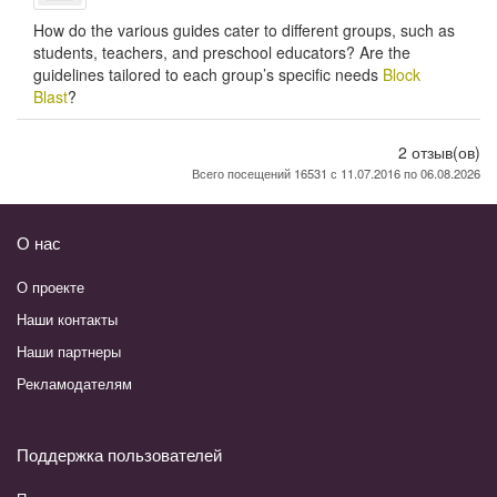
к
а
л
к
о
ф
How do the various guides cater to different groups, such as
а
и
я
л
л
о
students, teachers, and preschool educators? Are the
.
с
.
а
ь
л
guidelines tailored to each group’s specific needs
Block
p
о
p
с
н
и
Blast
?
d
д
d
с
и
о
f
е
f
ы
к
у
р
.
а
ч
2 отзыв(ов)
ж
p
.
е
Всего посещений 16531 с 11.07.2016 по 06.08.2026
а
d
p
н
н
f
d
и
и
f
к
О нас
е
а
.
ш
О проекте
p
к
Наши контакты
d
о
f
л
Наши партнеры
ы
Рекламодателям
.
p
d
Поддержка пользователей
f