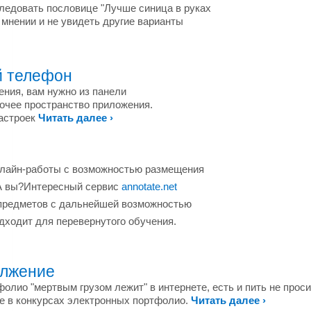
следовать пословице "Лучше синица в руках
м мнении и не увидеть другие варианты
й телефон
ения, вам нужно из панели
бочее пространство приложения.
астроек
Читать далее ›
онлайн-работы с возможностью размещения
А вы?
Интересный сервис
annotate.net
 предметов с дальнейшей возможностью
дходит для перевернутого обучения.
олжение
фолио "мертвым грузом лежит" в интернете, есть и пить не проси
ие в конкурсах электронных портфолио.
Читать далее ›