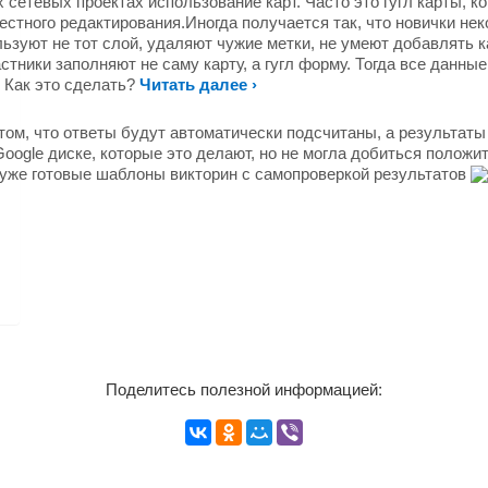
сетевых проектах использование карт. Часто это гугл карты, к
тного редактирования.Иногда получается так, что новички нек
ьзуют не тот слой, удаляют чужие метки, не умеют добавлять к
стники заполняют не саму карту, а гугл форму. Тогда все данные
. Как это сделать?
Читать далее ›
 том, что ответы будут автоматически подсчитаны, а результаты
ogle диске, которые это делают, но не могла добиться положи
 уже готовые шаблоны викторин с самопроверкой результатов
Поделитесь полезной информацией: