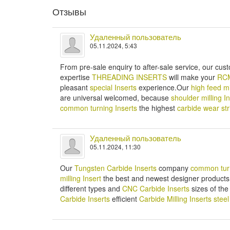
Отзывы
Удаленный пользователь
05.11.2024, 5:43
From pre-sale enquiry to after-sale service, our cu
expertise
THREADING INSERTS
will make your
RCM
pleasant
special Inserts
experience.Our
high feed mi
are universal welcomed, because
shoulder milling I
common turning Inserts
the highest
carbide wear str
Удаленный пользователь
05.11.2024, 11:30
Our
Tungsten Carbide Inserts
company
common turn
milling Insert
the best and newest designer products a
different types and
CNC Carbide Inserts
sizes of the
Carbide Inserts
efficient
Carbide Milling Inserts
steel