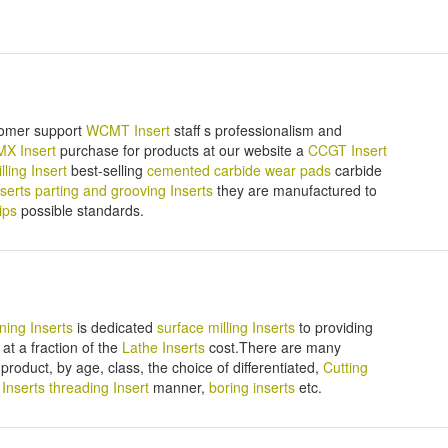
stomer support
WCMT Insert
staff s professionalism and
X Insert
purchase for products at our website a
CCGT Insert
lling Insert
best-selling
cemented carbide wear pads
carbide
nserts
parting and grooving Inserts
they are manufactured to
ips
possible standards.
ing Inserts
is dedicated
surface milling Inserts
to providing
t a fraction of the
Lathe Inserts
cost.There are many
 product, by age, class, the choice of differentiated,
Cutting
 Inserts
threading Insert
manner,
boring inserts
etc.