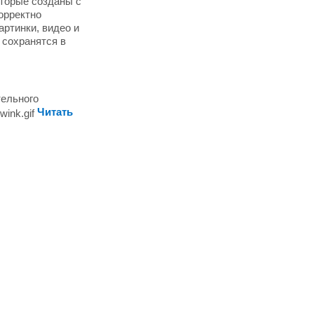
оторые созданы с
орректно
артинки, видео и
 сохранятся в
тельного
Читать