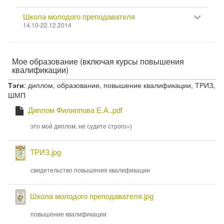
Школа молодого преподавателя
14.10-22.12.2014
Мое образование (включая курсы повышения
квалификации)
Тэги
: диплом, образование, повышение квалификации, ТРИЗ,
ШМП
С
П
Диплом Филиппова Е.А..pdf
о
о
д
д
это мой диплом, не судите строго=)
е
р
р
ж
о
П
и
ТРИЗ.jpg
б
о
м
н
д
о
свидетельство повышения квалификации
о
е
р
п
Д
о
П
а
и
б
Школа молодого преподавателя.jpg
п
о
п
н
к
д
л
повышение квалификации
и
о
р
: