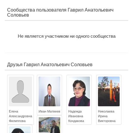
о
е
Сообщества пользователя Гаврил Анатольевич
п
Соловьев
о
р
т
Не является участником ни одного сообщества
ф
о
л
и
о
Друзья Гаврил Анатольевич Соловьев
Елена
Иван Матвеев
Надежда
Николаева
Александровна
Ивановна
Ирина
Филиппова
Кондакова
Викторовна