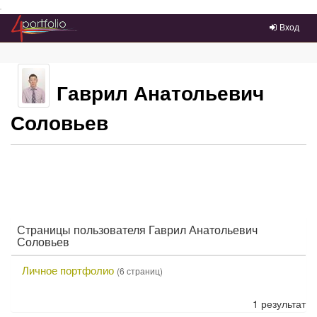
Преейти на главное меню
Вход
Гаврил Анатольевич
Соловьев
Страницы пользователя Гаврил Анатольевич
Соловьев
Л
Личное портфолио
(6 страниц)
и
ч
1 результат
н