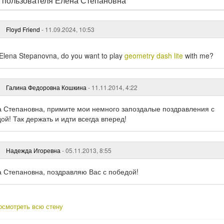
 пользователя Елена Степановна
щ
а
я
с
Floyd Friend
- 11.09.2024, 10:53
т
р
а
 Elena Stepanovna, do you want to play
geometry dash lite
with me?
н
и
ц
Галина Федоровна Кошкина
- 11.11.2014, 4:22
а
 Степановна, примите мои немного запоздалые поздравления с
ой! Так держать и идти всегда вперед!
Надежда Игоревна
- 05.11.2013, 8:55
 Степановна, поздравляю Вас с победой!
смотреть всю стену