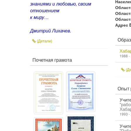
Населе
знаниями и любовью, своим
Област
отношением
Област
к миру…
Област
Адрес E
Дмитрий Лихачев.
Образ
(Детали)
Хабар
1988 -
Почетная грамота
(Де
Опыт 
Учите
"рабо
Хабар
1993 -
Учите
"Рабо