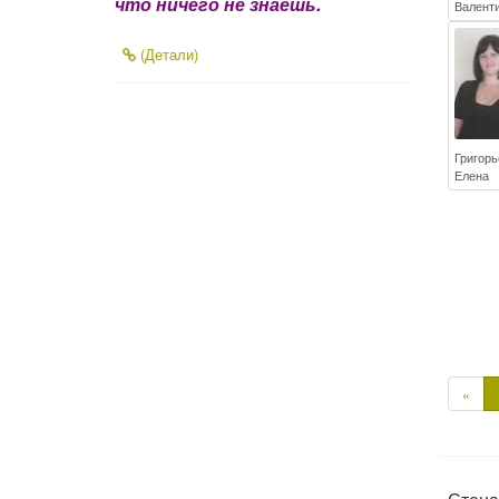
что ничего не знаешь.
Валент
(Детали)
Григор
Елена
П
«
р
е
д
ы
д