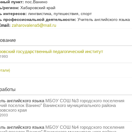
нный пункт:
пос.Ванино
ь/регион:
Хабаровский край
ь интересов:
лингвистика, путешествия, спорт
ь профессиональной деятельности:
Учитель английского языка
mail:
zaharovalena5@mail.ru
ование
овский государственный педагогический институт
 1993
тали)
работы
ль английского языка
МБОУ СОШ №3 городского поселения
чий поселок Ванино" Ванинского муниципального района
овского края
 2003
ль английского языка
МБОУ СОШ №4 городского поселения
чий поселок Ванино" Ванинского муниципального района