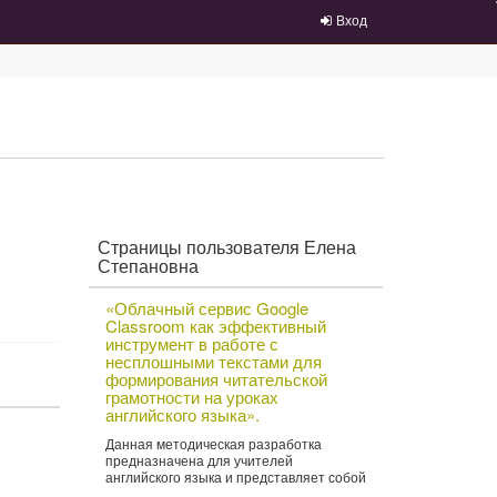
Вход
Страницы пользователя Елена
Степановна
«
«Облачный сервис Google
О
Classroom как эффективный
б
инструмент в работе с
несплошными текстами для
л
формирования читательской
а
грамотности на уроках
ч
английского языка».
н
Данная методическая разработка
ы
предназначена для учителей
й
английского языка и представляет собой
...