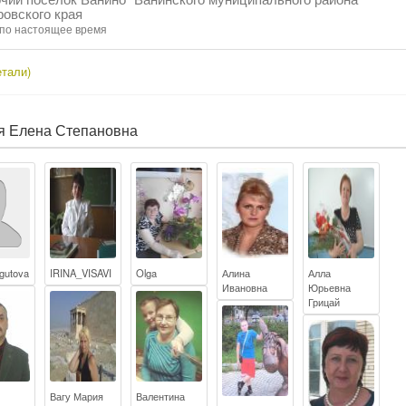
овского края
 по настоящее время
тали)
я Елена Степановна
gutova
IRINA_VISAVI
Olga
Алина
Алла
Ивановна
Юрьевна
Грицай
Вагу Мария
Валентина