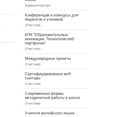
в
к
о
о
(Администратор)
о
э
в
с
в
ф
Конференции и конкурсы для
т
педагогов и учеников
ф
и
е
(Участник)
ж
к
е
КПК "Образовательные
т
н
инновации. Технологии веб-
и
и
портфолио"
в
я
(Участник)
н
ы
Международные проекты
й
(Участник)
и
н
Сертифицированные веб-
с
тьюторы
т
(Участник)
р
у
Современные формы
методической работы в школе
м
е
(Участник)
н
Учителя английского языка
т