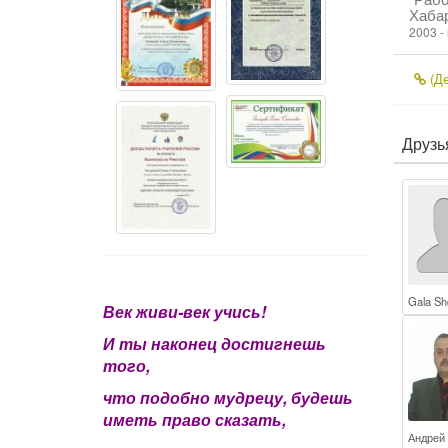
Хабар
2003 -
(Де
Друзь
Gala Sh
Век живи-век учись!
И ты наконец достигнешь
того,
что подобно мудрецу, будешь
иметь право сказать,
Андрей