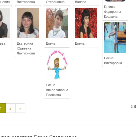
инович
Викторовна
Степановна
Валера
Галина
Федоровна
Кошкина
ьева
Екатерина
Елена
Елена
Юрьевна
Лактионова
Елена
Викторовна
Елена
Вячеславовна
Полякова
58
С
1
2
»
л
е
д
у
ю