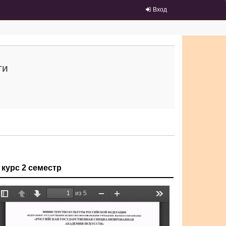
Вход
ти
 курс 2 семестр