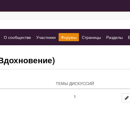
(вкладка)
(вкладка)
(вкладка
(вкладка)
(вк
О сообществе
Участники
Форумы
Страницы
Разделы
выбрано)
(Вдохновение)
ТЕМЫ ДИСКУССИЙ
ПОДПИС
РЕД
1