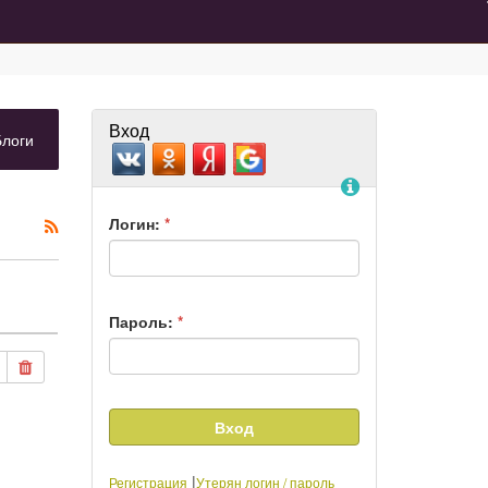
Вход
ладка)
(вкладка)
Блоги
Помощь
Логин:
*
Пароль:
*
АТЬСЯ
АКТИРОВАТЬ
Edit "Основной форум"
Удалить "Основной форум"
|
Регистрация
Утерян логин / пароль