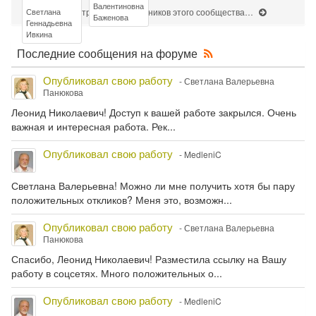
Валентиновна
Просмотреть всех участников этого сообщества…
Светлана
Баженова
Геннадьевна
Ивкина
R
Последние сообщения на форуме
S
S
Опубликовал свою работу
- Светлана Валерьевна
Панюкова
Леонид Николаевич! Доступ к вашей работе закрылся. Очень
важная и интересная работа. Рек...
Опубликовал свою работу
- MedleniC
Светлана Валерьевна! Можно ли мне получить хотя бы пару
положительных откликов? Меня это, возможн...
Опубликовал свою работу
- Светлана Валерьевна
Панюкова
Спасибо, Леонид Николаевич! Разместила ссылку на Вашу
работу в соцсетях. Много положительных о...
Опубликовал свою работу
- MedleniC