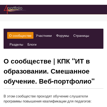
Преейти на главное меню
(вкладка
(вкладка)
(вкладка)
(вкладка)
О сообществе
Участники
Форумы
Страницы
выбрано)
(вкладка)
(вкладка)
Разделы
Блоги
О сообществе
| КПК "ИТ в
образовании. Смешанное
обучение. Веб-портфолио"
В этом сообществе проходят обучение слушатели
программы повышения квалификации для педагогов: