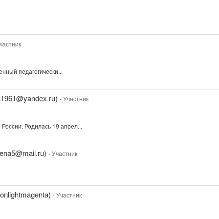
Участник
нный педагогически...
a1961@yandex.ru)
- Участник
оссии. Родилась 19 апрел...
lena5@mail.ru)
- Участник
onlightmagenta)
- Участник