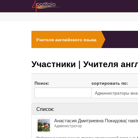
Учителя английского языка
Участники
| Учителя анг
Поиск:
сортировать по:
Список:
Анастасия
Анастасия Дмитриевна Покидова( nas
Дмитриевна
Администратор
Покидова(
nastena1709@yandex.ru)
Работаю в школе еще со времен студенческой скамьи (с 4