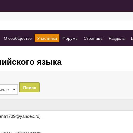
(вкладка)
(вкладка
(вкладка)
(вкладка)
(вк
О сообществе
Участники
Форумы
Страницы
Разделы
выбрано)
лийского языка
Поиск
tena1709@yandex.ru)
-
 курса). Сейчас-молодо...