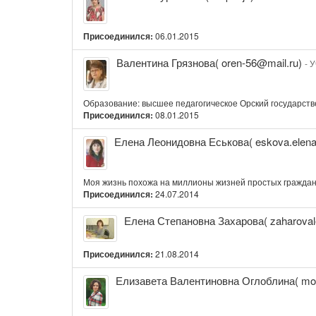
Муравьева(
Gapusja)
Присоединился:
06.01.2015
Валентина
Валентина Грязнова( oren-56@mail.ru)
- 
Грязнова(
oren-
56@mail.ru)
Образование: высшее педагогическое Орский государстве
Присоединился:
08.01.2015
Елена
Елена Леонидовна Еськова( eskova.elen
Леонидовна
Еськова(
eskova.elena1961@yandex.ru)
Моя жизнь похожа на миллионы жизней простых граждан Р
Присоединился:
24.07.2014
Елена
Елена Степановна Захарова( zaharova
Степановна
Захарова(
Присоединился:
21.08.2014
zaharovalena5@mail.ru)
Елизавета
Елизавета Валентиновна Оглоблина( mo
Валентиновна
Оглоблина(