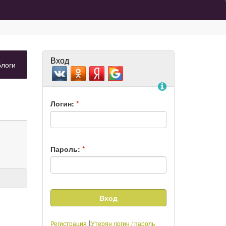
Вход
ладка)
(вкладка)
Блоги
Помощь
Логин:
*
Пароль:
*
|
Регистрация
Утерян логин / пароль