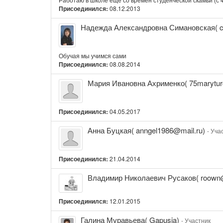
Присоединился:
08.12.2013
Надежда
Надежда Александровна Симановская( c
Александровна
Симановская(
catangel)
Обучая мы учимся сами
Присоединился:
08.08.2014
Мария
Мария Ивановна Ахрименко( 75marytu
Ивановна
Ахрименко(
75marytur@gmail.com)
Присоединился:
04.05.2017
Анна
Анна Буцкая( anngel1986@mail.ru)
- Уча
Буцкая(
anngel1986@mail.ru)
Присоединился:
21.04.2014
Владимир
Владимир Николаевич Русаков( roown
Николаевич
Русаков(
Присоединился:
12.01.2015
roown@mail.ru)
Галина
Галина Муравьева( Gapusja)
- Участник