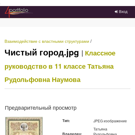
Преейти на главное меню
Вход
Взаимодействие с властными структурами
/
Чистый город.jpg
|
Классное
руководство в 11 классе
Татьяна
Рудольфовна Наумова
Предварительный просмотр
Тип:
JPEG изображение
Татьяна
Владелец:
Рудольфовна