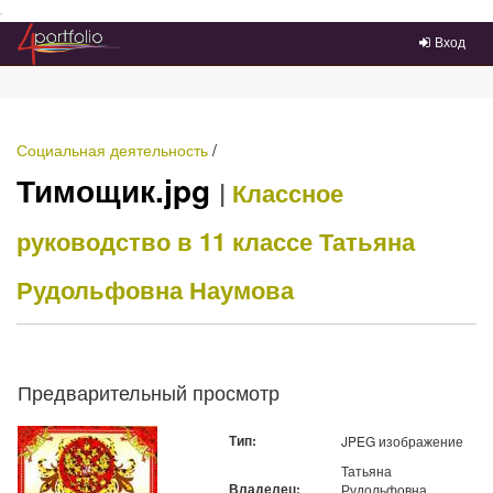
Преейти на главное меню
Вход
Социальная деятельность
/
Тимощик.jpg
|
Классное
руководство в 11 классе
Татьяна
Рудольфовна Наумова
Предварительный просмотр
Тип:
JPEG изображение
Татьяна
Владелец:
Рудольфовна