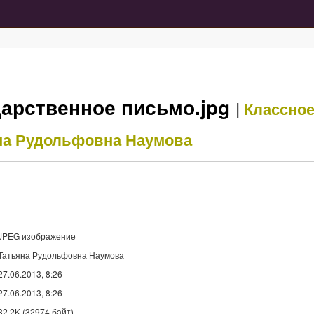
арственное письмо.jpg
|
Классно
на Рудольфовна Наумова
JPEG изображение
Татьяна Рудольфовна Наумова
27.06.2013, 8:26
27.06.2013, 8:26
32,2K (32974 байт)