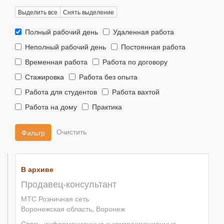
Выделить все
Снять выделение
Тип
Тип
Полный рабочий день
Удаленная работа
занятости::
занятости::
Тип
Тип
Неполный рабочий день
Постоянная работа
занятости::
занятости::
Тип
Тип
Временная работа
Работа по договору
занятости::
занятости::
Тип
Тип
Стажировка
Работа без опыта
занятости::
занятости::
Тип
Тип
Работа для студентов
Работа вахтой
занятости::
занятости::
Тип
Тип
Работа на дому
Практика
занятости::
занятости::
Фильтр
В архиве
Продавец-консультант
МТС Розничная сеть
Воронежская область
,
Воронеж
Связь, информационные и коммуникационные