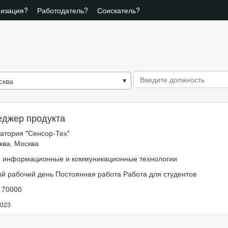
низация?
Работодатель?
Соискатель?
сква
джер продукта
атория "Сенсор-Тех"
ква
,
Москва
, информационные и коммуникационные технологии
й рабочий день
Постоянная работа
Работа для студентов
о 70000
2023