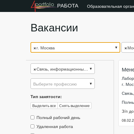
РАБОТА
Образовательная орга
Вакансии
×
×
г. Москва
Мо
×
Мене
Связь, информационные и коммуникационные технологии
Лабор
Выберите профессию
г. Мос
Связь
Тип занятости:
Полны
Выделить все
Снять выделение
З/п д
Тип
Полный рабочий день
08.02.
занятости::
Тип
Удаленная работа
занятости::