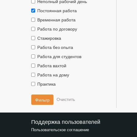
Тип
Неполный рабочий день
занятости::
Тип
Постоянная работа
занятости::
Тип
Временная работа
занятости::
Тип
Работа по договору
занятости::
Тип
Стажировка
занятости::
Тип
Работа без опыта
занятости::
Тип
Работа для студентов
занятости::
Тип
Работа вахтой
занятости::
Тип
Работа на дому
занятости::
Тип
Практика
занятости::
Фильтр
Поддержка пользователей
Пользовательское соглашение