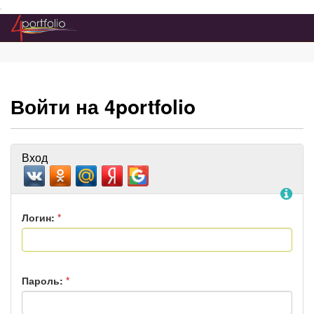
Преейти на главное меню
Войти на 4portfolio
Вход
По
Логин:
*
Пароль:
*