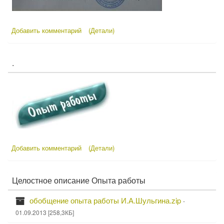
Добавить комментарий
(Детали)
.
Добавить комментарий
(Детали)
Целостное описание Опыта работы
С
П
обобщение опыта работы И.А.Шульгина.zip
-
к
о
01.09.2013 [258,3КБ]
а
д
р