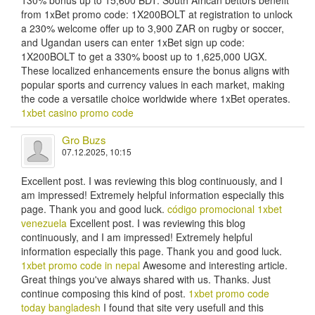
130% bonus up to 15,600 BDT. South African bettors benefit
from 1xBet promo code: 1X200BOLT at registration to unlock
a 230% welcome offer up to 3,900 ZAR on rugby or soccer,
and Ugandan users can enter 1xBet sign up code:
1X200BOLT to get a 330% boost up to 1,625,000 UGX.
These localized enhancements ensure the bonus aligns with
popular sports and currency values in each market, making
the code a versatile choice worldwide where 1xBet operates.
1xbet casino promo code
Gro Buzs
07.12.2025, 10:15
Excellent post. I was reviewing this blog continuously, and I
am impressed! Extremely helpful information especially this
page. Thank you and good luck.
código promocional 1xbet
venezuela
Excellent post. I was reviewing this blog
continuously, and I am impressed! Extremely helpful
information especially this page. Thank you and good luck.
1xbet promo code in nepal
Awesome and interesting article.
Great things you've always shared with us. Thanks. Just
continue composing this kind of post.
1xbet promo code
today bangladesh
I found that site very usefull and this