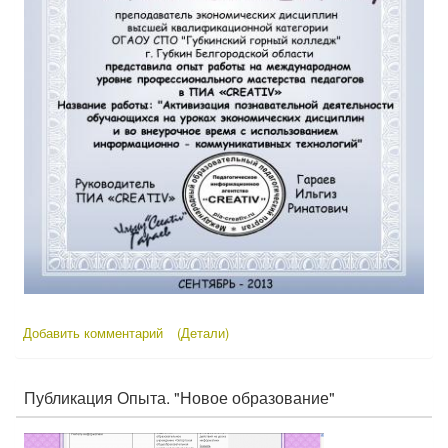
ы
к
И
и
.
.
А
z
.
i
Ш
p
у
л
ь
г
и
н
а
.
z
i
Добавить комментарий
(Детали)
p
Публикация Опыта. "Новое образование"