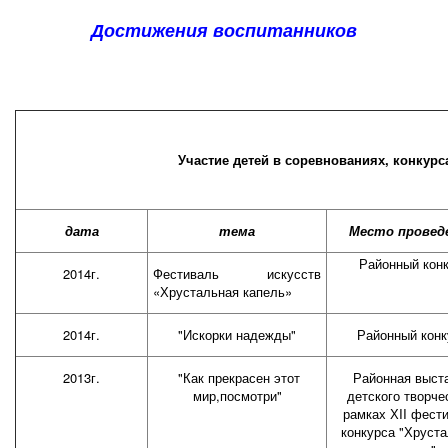
Достижения воспитанников
Участие детей в соревнованиях, конкурс
дата
тема
Место провед
Районный кон
2014г.
Фестиваль искусств
«Хрустальная капель»
2014г.
"Искорки надежды"
Районный конк
2013г.
"Как прекрасен этот
Районная выст
мир,посмотри"
детского творче
рамках ХII фест
конкурса "Хруст