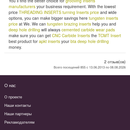
You ll find the better choice for
grooving Inserts
manufacturers
your business requirement. With the lowest
price
THREADING INSERTS
turning Inserts price
and wide
options, you can make bigger savings here
tungsten inserts
price
at We. We can
tungsten brazing inserts
help you and
deep hole drilling
will always
cemented carbide wear pads
make sure you can get
CNC Carbide Inserts
the
TCMT Insert
best product for
apkt inserts
your
bta deep hole drilling
money.
2 отзыв(ов)
Всего посещений 855 с 13.06.2013 по 08.08.2026
О нас
О проекте
Наши контакты
Наши партнеры
Рекламодателям