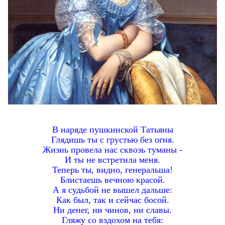
В наряде пушкинской Татьяны
Глядишь ты с грустью без огня.
Жизнь провела нас сквозь туманы -
И ты не встретила меня.
Теперь ты, видно, генеральша!
Блистаешь вечною красой.
А я судьбой не вышел дальше:
Как был, так и сейчас босой.
Ни денег, ни чинов, ни славы.
Гляжу со вздохом на тебя: