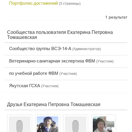
Портфолио достижений
(3 страницы)
о
р
1 результат
т
ф
о
Сообщества пользователя Екатерина Петровна
л
Томашевская
и
о
Cообщество группы ВСЭ-14-А
(Администратор)
д
о
Ветеринарно-санитарная экспертиза ФВМ
(Участник)
с
т
по учебной работе ФВМ
(Участник)
и
ж
Якутская ГСХА
(Участник)
е
н
и
Друзья Екатерина Петровна Томашевская
й