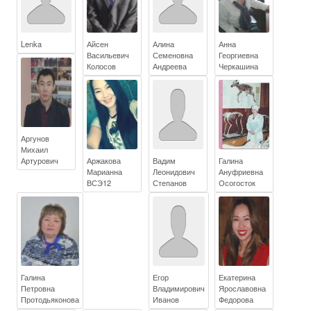
Lenka
Айсен
Алина
Анна
Васильевич
Семеновна
Георгиевна
Колосов
Андреева
Черкашина
Аргунов
Михаил
Артурович
Аржакова
Вадим
Галина
Марианна
Леонидович
Ануфриевна
ВСЭ12
Степанов
Осогосток
Галина
Егор
Екатерина
Петровна
Владимирович
Ярославовна
Протодьяконова
Иванов
Федорова