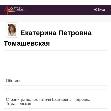
Преейти на главное меню
Вход
Екатерина Петровна
Томашевская
Обо мне
Страницы пользователя Екатерина Петровна
Томашевская
П