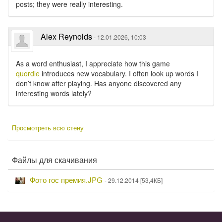
posts; they were really interesting.
Alex Reynolds
- 12.01.2026, 10:03
As a word enthusiast, I appreciate how this game
quordle
introduces new vocabulary. I often look up words I
don’t know after playing. Has anyone discovered any
interesting words lately?
Просмотреть всю стену
Файлы для скачивания
С
П
Фото гос премия.JPG
- 29.12.2014 [53,4КБ]
к
о
а
д
р
ч
о
а
б