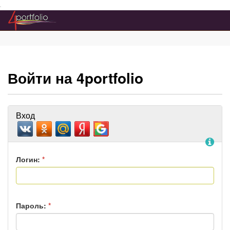
Преейти на главное меню
Войти на 4portfolio
Вход
По
Логин:
*
Пароль:
*