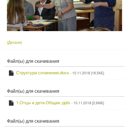
(Детали)
Файл(ы) для скачивания
С
П
Структура сочинения.docx
- 10.11.2018 [18,5КБ]
к
о
а
д
р
ч
Файл(ы) для скачивания
о
а
б
т
С
н
П
1.Отцы и дети.Общая..pptx
- 10.11.2018 [2,6МБ]
ь
о
к
о
С
а
д
т
р
ч
Файл(ы) для скачивания
о
р
а
б
у
т