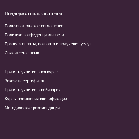
k
i
-
Поддержка пользователей
k
-
Пользовательское соглашение
i
Политика конфиденциальности
t
o
Правила оплаты, возврата и получения услуг
g
Свяжитесь с нами
o
v
o
Принять участие в конкурсе
m
Заказать сертификат
u
-
Принять участие в вебинарах
s
Курсы повышения квалификации
o
c
Методические рекомендации
h
i
n
e
n