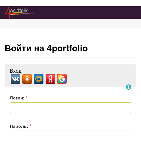
Преейти на главное меню
Войти на 4portfolio
Вход
По
Логин:
*
Пароль:
*