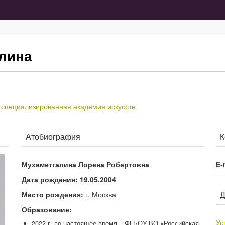
лина
 специализированная академия искусств
Атобиография
К
Мухаметгалина Лорена Робертовна
E-
Дата рождения:
19.05.2004
Д
Место рождения:
г. Москва
Образование:
Ус
2022 г. по настоящее время – ФГБОУ ВО «Российская