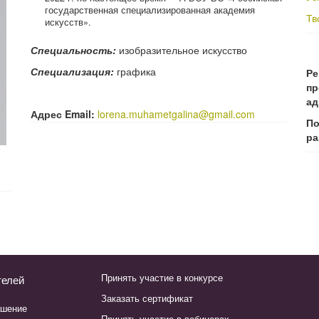
государственная специализированная академия
Тв
искусств».
Специальность:
изобразительное искусство
Специализация:
графика
Ре
пр
а
Адрес Email:
lorena.muhametgalina@gmail.com
По
ра
Принять участие в конкурсе
телей
Заказать сертификат
ашение
Принять участие в вебинарах