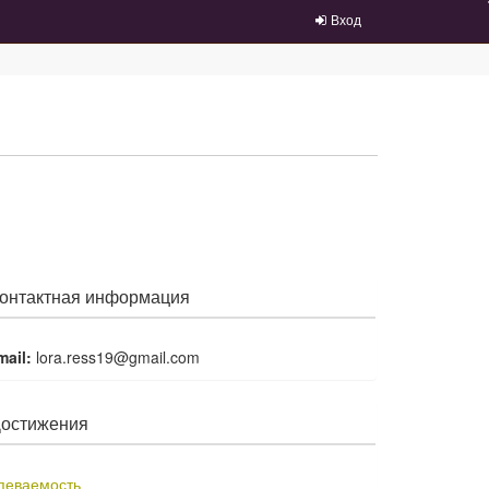
Вход
онтактная информация
mail:
lora.ress19@gmail.com
остижения
певаемость