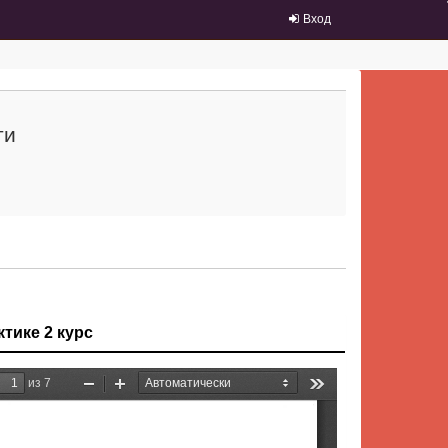
Вход
ти
тике 2 курс