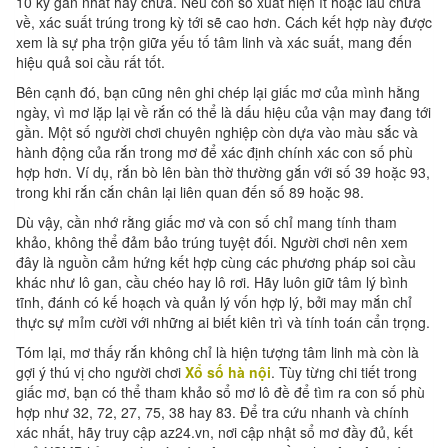
10 kỳ gần nhất hay chưa. Nếu con số xuất hiện ít hoặc lâu chưa
về, xác suất trúng trong kỳ tới sẽ cao hơn. Cách kết hợp này được
xem là sự pha trộn giữa yếu tố tâm linh và xác suất, mang đến
hiệu quả soi cầu rất tốt.
Bên cạnh đó, bạn cũng nên ghi chép lại giấc mơ của mình hằng
ngày, vì mơ lặp lại về rắn có thể là dấu hiệu của vận may đang tới
gần. Một số người chơi chuyên nghiệp còn dựa vào màu sắc và
hành động của rắn trong mơ để xác định chính xác con số phù
hợp hơn. Ví dụ, rắn bò lên bàn thờ thường gắn với số 39 hoặc 93,
trong khi rắn cắn chân lại liên quan đến số 89 hoặc 98.
Dù vậy, cần nhớ rằng giấc mơ và con số chỉ mang tính tham
khảo, không thể đảm bảo trúng tuyệt đối. Người chơi nên xem
đây là nguồn cảm hứng kết hợp cùng các phương pháp soi cầu
khác như lô gan, cầu chéo hay lô rơi. Hãy luôn giữ tâm lý bình
tĩnh, đánh có kế hoạch và quản lý vốn hợp lý, bởi may mắn chỉ
thực sự mỉm cười với những ai biết kiên trì và tính toán cẩn trọng.
Tóm lại, mơ thấy rắn không chỉ là hiện tượng tâm linh mà còn là
gợi ý thú vị cho người chơi
Xổ số hà nội
. Tùy từng chi tiết trong
giấc mơ, bạn có thể tham khảo sổ mơ lô đề để tìm ra con số phù
hợp như 32, 72, 27, 75, 38 hay 83. Để tra cứu nhanh và chính
xác nhất, hãy truy cập az24.vn, nơi cập nhật sổ mơ đầy đủ, kết