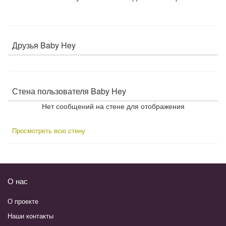
Друзья Baby Hey
Стена пользователя Baby Hey
Нет сообщений на стене для отображения
Просмотреть всю стену
О нас
О проекте
Наши контакты