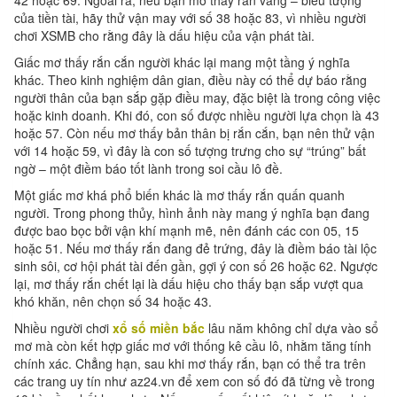
của tiền tài, hãy thử vận may với số 38 hoặc 83, vì nhiều người
chơi XSMB cho rằng đây là dấu hiệu của vận phát tài.
Giấc mơ thấy rắn cắn người khác lại mang một tầng ý nghĩa
khác. Theo kinh nghiệm dân gian, điều này có thể dự báo rằng
người thân của bạn sắp gặp điều may, đặc biệt là trong công việc
hoặc kinh doanh. Khi đó, con số được nhiều người lựa chọn là 43
hoặc 57. Còn nếu mơ thấy bản thân bị rắn cắn, bạn nên thử vận
với 14 hoặc 59, vì đây là con số tượng trưng cho sự “trúng” bất
ngờ – một điềm báo tốt lành trong soi cầu lô đề.
Một giấc mơ khá phổ biến khác là mơ thấy rắn quấn quanh
người. Trong phong thủy, hình ảnh này mang ý nghĩa bạn đang
được bao bọc bởi vận khí mạnh mẽ, nên đánh các con 05, 15
hoặc 51. Nếu mơ thấy rắn đang đẻ trứng, đây là điềm báo tài lộc
sinh sôi, cơ hội phát tài đến gần, gợi ý con số 26 hoặc 62. Ngược
lại, mơ thấy rắn chết lại là dấu hiệu cho thấy bạn sắp vượt qua
khó khăn, nên chọn số 34 hoặc 43.
Nhiều người chơi
xổ số miền bắc
lâu năm không chỉ dựa vào sổ
mơ mà còn kết hợp giấc mơ với thống kê cầu lô, nhằm tăng tính
chính xác. Chẳng hạn, sau khi mơ thấy rắn, bạn có thể tra trên
các trang uy tín như az24.vn để xem con số đó đã từng về trong