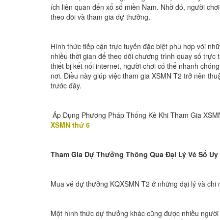
ích liên quan đến xổ số miền Nam. Nhờ đó, người chơi
theo dõi và tham gia dự thưởng.
Hình thức tiếp cận trực tuyến đặc biệt phù hợp với n
nhiều thời gian để theo dõi chương trình quay số trực 
thiết bị kết nối internet, người chơi có thể nhanh chón
nơi. Điều này giúp việc tham gia XSMN T2 trở nên thuận
trước đây.
Áp Dụng Phương Pháp Thống Kê Khi Tham Gia XSMN 
XSMN thứ 6
Tham Gia Dự Thưởng Thông Qua Đại Lý Vé Số Uy 
Mua vé dự thưởng KQXSMN T2 ở những đại lý và chi n
Một hình thức dự thưởng khác cũng được nhiều người