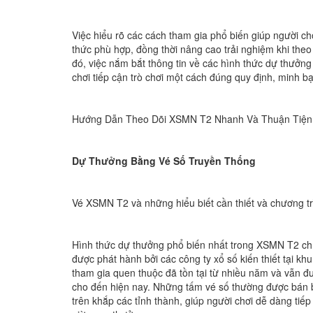
Việc hiểu rõ các cách tham gia phổ biến giúp người c
thức phù hợp, đồng thời nâng cao trải nghiệm khi theo
đó, việc nắm bắt thông tin về các hình thức dự thưởn
chơi tiếp cận trò chơi một cách đúng quy định, minh b
Hướng Dẫn Theo Dõi XSMN T2 Nhanh Và Thuận Tiện 
Dự Thưởng Bằng Vé Số Truyền Thống
Vé XSMN T2 và những hiểu biết cần thiết và chương t
Hình thức dự thưởng phổ biến nhất trong XSMN T2 chí
được phát hành bởi các công ty xổ số kiến thiết tại k
tham gia quen thuộc đã tồn tại từ nhiều năm và vẫn đ
cho đến hiện nay. Những tấm vé số thường được bán b
trên khắp các tỉnh thành, giúp người chơi dễ dàng tiế