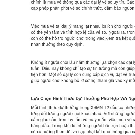
chính là mua vé thông qua các đại lý vé số uy tín. Các
cấp phép phân phối vé số chính thức, đảm bảo nguồn
Việc mua vé tại đại lý mang lại nhiều lợi ích cho người
có thể yên tâm về tính hợp lệ của vé số. Ngoài ra, tro
còn có thể hỗ trợ người chơi trong việc kiểm tra kết 
nhận thưởng theo quy định.
Không ít người chơi lâu năm thường lựa chọn các đại
tuần. Điều này không chỉ tạo sự tin tưởng mà còn giúp
tiện hơn. Một số đại lý còn cung cấp dịch vụ đặt vé tr
giúp người chơi không bỏ lỡ cơ hội tham gia vào kỳ 
Lựa Chọn Hình Thức Dự Thưởng Phù Hợp Với Ng
Mỗi hình thức dự thưởng trong XSMN T2 đều có những
từng đối tượng người chơi khác nhau. Với những người
cảm giác cầm trên tay tấm vé may mắn, việc mua vé số
hàng đầu. Trong khi đó, những người bận rộn hoặc thư
có xu hướng theo dõi và cập nhật kết quả thông qua c