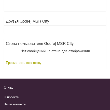
н
ы
х
с
е
Друзья Godrej MSR City
т
е
й
Стена пользователя Godrej MSR City
Нет сообщений на стене для отображения
Просмотреть всю стену
О нас
О проекте
Наши контакты