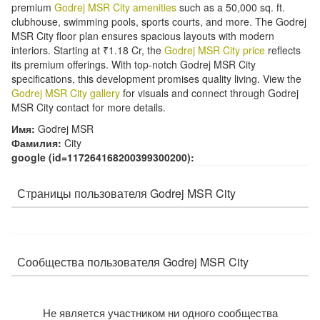
premium
Godrej MSR City amenities
such as a 50,000 sq. ft.
clubhouse, swimming pools, sports courts, and more. The Godrej
MSR City floor plan ensures spacious layouts with modern
interiors. Starting at ₹1.18 Cr, the
Godrej MSR City price
reflects
its premium offerings. With top-notch Godrej MSR City
specifications, this development promises quality living. View the
Godrej MSR City gallery
for visuals and connect through Godrej
MSR City contact for more details.
Имя:
Godrej MSR
Фамилия:
City
А
google (id=117264168200399300200):
к
к
а
Страницы пользователя Godrej MSR City
у
н
т
ы
с
о
Сообщества пользователя Godrej MSR City
ц
и
а
л
Не является участником ни одного сообщества
ь