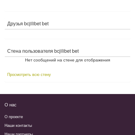
Друзья bcjilibet bet
Стена пользователя bcjilibet bet
Нет сообщений на стене для отображения
Просмотреть всю стену
О нас
О проекте
Наши контакты
Наши партнеры