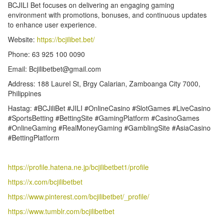
BCJILI Bet focuses on delivering an engaging gaming
environment with promotions, bonuses, and continuous updates
to enhance user experience.
Website:
https://bcjilibet.bet/
Phone: 63 925 100 0090
Email: Bcjilibetbet@gmail.com
Address: 188 Laurel St, Brgy Calarian, Zamboanga City 7000,
Philippines
Hastag: #BCJiliBet #JILI #OnlineCasino #SlotGames #LiveCasino
#SportsBetting #BettingSite #GamingPlatform #CasinoGames
#OnlineGaming #RealMoneyGaming #GamblingSite #AsiaCasino
#BettingPlatform
https://profile.hatena.ne.jp/bcjilibetbet1/profile
https://x.com/bcjilibetbet
https://www.pinterest.com/bcjilibetbet/_profile/
https://www.tumblr.com/bcjilibetbet