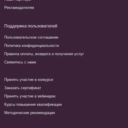
Рекламодателям
Поддержка пользователей
Пользовательское соглашение
Политика конфиденциальности
Правила оплаты, возврата и получения услуг
Свяжитесь с нами
Принять участие в конкурсе
Заказать сертификат
Принять участие в вебинарах
Курсы повышения квалификации
Методические рекомендации