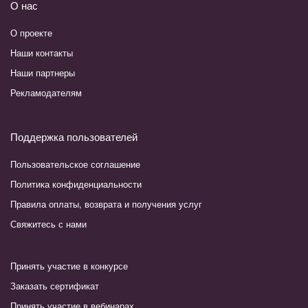
О нас
О проекте
Наши контакты
Наши партнеры
Рекламодателям
Поддержка пользователей
Пользовательское соглашение
Политика конфиденциальности
Правила оплаты, возврата и получения услуг
Свяжитесь с нами
Принять участие в конкурсе
Заказать сертификат
Принять участие в вебинарах