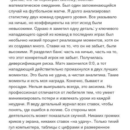
математическое ожидание. Был один запоминающийся
случай на футбольном матче. Я долго анализировал
статистику двух команд среднего уровня. Все указывало
на ничью, но коэффициенты на этот исход были
невысокими. Однако я заметил одну деталь: у ключевого
нападающего одной из команд в последних играх был
необычно низкий процент реализации моментов, хотя он
их создавал много. Ставки на то, что он не забьет, были
высокими. Я разделил банк: часть на ничью, часть на то,
что этот конкретный игрок не забьет. Получилась
диверсификация риска. Матч закончился 0:0, а тот
нападающий действительно промахнулся в двух лучших
моментах. Это была не удача, а чистая аналитика. Такие
моменты и есть моя награда. Конечно, бывают и
просадки. Нельзя выигрывать всегда, это аксиома. Но
профессионал отличается от любителя тем, что умеет
минимизировать потери и извлекать уроки из каждой
неудачи. Я веду детальный журнал всех ставок, чтобы
понять, где ошибся в логике. Со стороны моя
деятельность может показаться скучной. Никаких громких
криков у экрана, никаких ставок «на удачу». Только тихий
гул компьютера, таблицы с цифрами и размеренное