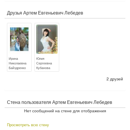
н
в
о
й
т
о
е
о
Друзья Артем Евгеньевич Лебедев
в
к
в
т
а
Ирина
Юлия
Николаевна
Сергеевна
Байздренко
Кубанова
2 друзей
Стена пользователя Артем Евгеньевич Лебедев
Нет сообщений на стене для отображения
Просмотреть всю стену