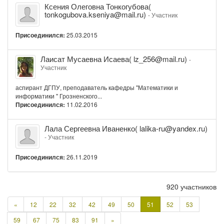
Ксения
Ксения Олеговна Тонкогубова(
Олеговна
tonkogubova.kseniya@mail.ru)
- Участник
Тонкогубова(
tonkogubova.kseniya@mail.ru)
Присоединился:
25.03.2015
Лаисат
Лаисат Мусаевна Исаева( lz_256@mail.ru)
-
Мусаевна
Участник
Исаева(
lz_256@mail.ru)
аспирант ДГПУ, преподаватель кафедры "Математики и
информатики " Грозненского...
Присоединился:
11.02.2016
Лала
Лала Сергеевна Иваненко( lalika-ru@yandex.ru)
Сергеевна
- Участник
Иваненко(
lalika-
Присоединился:
26.11.2019
ru@yandex.ru)
920 участников
Предыдущая
«
12
22
32
42
49
50
51
52
53
страница
Следующая
59
67
75
83
91
»