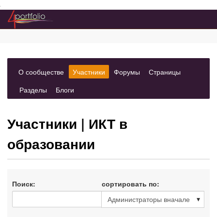
Преейти на главное меню
(вкладка)
(вкладка
(вкладка)
(вкладка)
О сообществе
Участники
Форумы
Страницы
выбрано)
(вкладка)
(вкладка)
Разделы
Блоги
Участники
| ИКТ в
образовании
Поиск:
сортировать по: