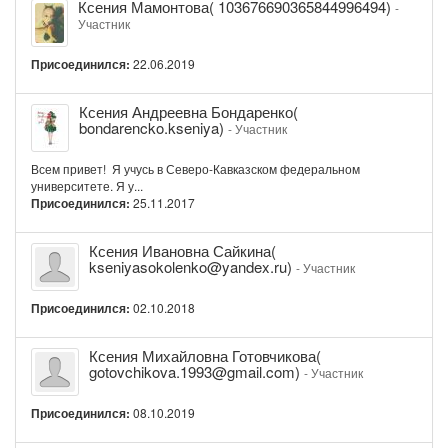
Ксения Мамонтова( 103676690365844996494)
-
Мамонтова(
Участник
103676690365844996494)
Присоединился:
22.06.2019
Ксения
Ксения Андреевна Бондаренко(
Андреевна
bondarencko.kseniya)
- Участник
Бондаренко(
bondarencko.kseniya)
Всем привет! Я учусь в Северо-Кавказском федеральном
университете. Я у...
Присоединился:
25.11.2017
Ксения
Ксения Ивановна Сайкина(
Ивановна
kseniyasokolenko@yandex.ru)
- Участник
Сайкина(
kseniyasokolenko@yandex.ru)
Присоединился:
02.10.2018
Ксения
Ксения Михайловна Готовчикова(
Михайловна
gotovchikova.1993@gmail.com)
- Участник
Готовчикова(
gotovchikova.1993@gmail.com)
Присоединился:
08.10.2019