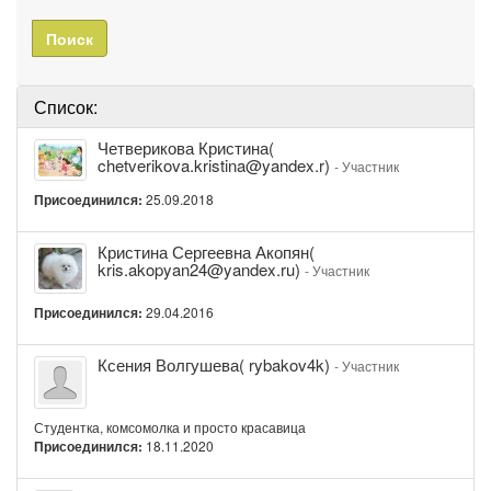
Поиск
Список:
Четверикова
Четверикова Кристина(
Кристина(
chetverikova.kristina@yandex.r)
- Участник
chetverikova.kristina@yandex.r)
Присоединился:
25.09.2018
Кристина
Кристина Сергеевна Акопян(
Сергеевна
kris.akopyan24@yandex.ru)
- Участник
Акопян(
kris.akopyan24@yandex.ru)
Присоединился:
29.04.2016
Ксения
Ксения Волгушева( rybakov4k)
- Участник
Волгушева(
rybakov4k)
Студентка, комсомолка и просто красавица
Присоединился:
18.11.2020
Ксения