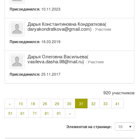
Жилина(
zilinad738@gmail.com)
Присоединился:
10.11.2023
Дарья
Дарья Константиновна Кондраткова(
Константиновна
daryakondratkova@gmail.com)
- Участник
Кондраткова(
daryakondratkova@gmail.com)
Присоединился:
16.03.2019
Дарья
Дарья Олеговна Васильева(
Олеговна
vasileva.dasha.98@mail.ru)
- Участник
Васильева(
vasileva.dasha.98@mail.ru)
Присоединился:
25.11.2017
920 участников
Предыдущая
«
10
18
26
29
30
31
32
33
41
страница
Следующая
51
61
71
81
91
»
страница
Элементов на странице: