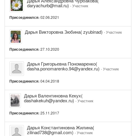
Дарья Александровна Чурбакова(
Александровна
daryachurb@mail.ru)
- Участник
Чурбакова(
daryachurb@mail.ru)
Присоединился:
02.06.2021
Дарья
Дарья Викторовна Зюбина( zyubinad)
- Участник
Викторовна
Зюбина(
zyubinad)
Присоединился:
27.10.2020
Дарья
Дарья Григорьевна Пономаренко(
Григорьевна
dasha.ponomarenko.94@yandex.ru)
- Участник
Пономаренко(
dasha.ponomarenko.94@yandex.ru)
Присоединился:
04.04.2018
Дарья
Дарья Валентиновна Кекух(
Валентиновна
dashakekuh@yandex.ru)
- Участник
Кекух(
dashakekuh@yandex.ru)
Присоединился:
25.11.2017
Дарья
Дарья Константиновна Жилина(
Константиновна
zilinad738@gmail.com)
- Участник