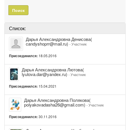
Поиск
Список:
Дарья
Дарья Александровна Денисова(
Александровна
candyshoprr@mail.ru)
- Участник
Денисова(
candyshoprr@mail.ru)
Присоединился:
18.05.2016
Дарья
Дарья Александровна Лютова(
Александровна
lyutova.dar@yandex.ru)
- Участник
Лютова(
lyutova.dar@yandex.ru)
Присоединился:
15.04.2021
Дарья
Дарья Александровна Полякова(
Александровна
polyakovadasha26@gmail.com)
- Участник
Полякова(
polyakovadasha26@gmail.com)
Присоединился:
30.11.2016
Дарья