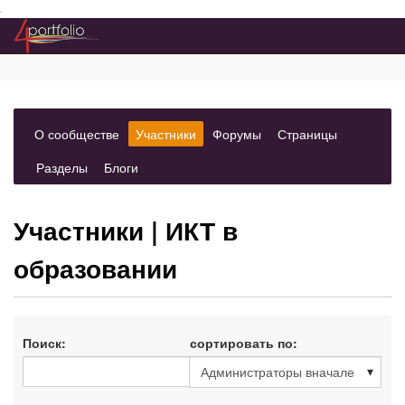
Преейти на главное меню
(вкладка)
(вкладка
(вкладка)
(вкладка)
О сообществе
Участники
Форумы
Страницы
выбрано)
(вкладка)
(вкладка)
Разделы
Блоги
Участники
| ИКТ в
образовании
Поиск:
сортировать по: