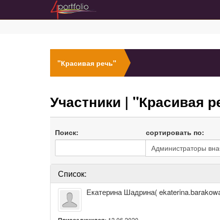
"Красивая речь"
Участники
| "Красивая р
Поиск:
сортировать по:
Список:
Екатерина
Екатерина Шадрина( ekaterina.barako
Шадрина(
ekaterina.barakowa@yandex.ru)
Присоединился:
13.06.2020