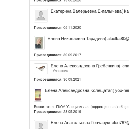
Екатерина
Екатерина Валерьевна Енгалычева( kat
Валерьевна
Енгалычева(
katja-
Присоединился:
05.11.2020
03@mail.ru)
Елена
Елена Николаевна Тарадина( albelka80@
Николаевна
Тарадина(
albelka80@yandex.ru)
Присоединился:
30.09.2017
Елена
Елена Александровна Гребенкина( len
Александровна
- Участник
Гребенкина(
Присоединился:
30.09.2021
lenagrebenkina.1982@gmail.com)
Елена
Елена Александровна Колещатая( you-her
Александровна
Колещатая(
you-
Воспитатель ГКОУ "Специальная (коррекционная) общео
heruvimchik@mail.ru)
Присоединился:
28.05.2019
Елена
Елена Анатольевна Гончарук( elen767@
Анатольевна