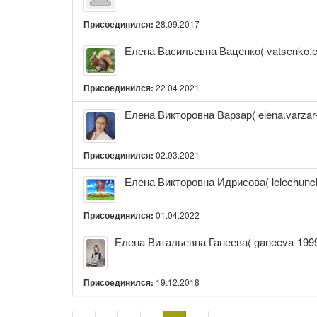
Гончарук(
elen767@mail.ru)
Присоединился:
28.09.2017
Елена
Елена Васильевна Ваценко( vatsenko.
Васильевна
Ваценко(
vatsenko.elena@yandex.ru)
Присоединился:
22.04.2021
Елена
Елена Викторовна Варзар( elena.varzar
Викторовна
Варзар(
elena.varzar-
Присоединился:
02.03.2021
98@mail.ru)
Елена
Елена Викторовна Идрисова( lelechunc
Викторовна
Идрисова(
Присоединился:
01.04.2022
lelechunchik@mail.ru)
Елена
Елена Витальевна Ганеева( ganeeva-1999
Витальевна
Ганеева(
ganeeva-
Присоединился:
19.12.2018
1999@list.ru)