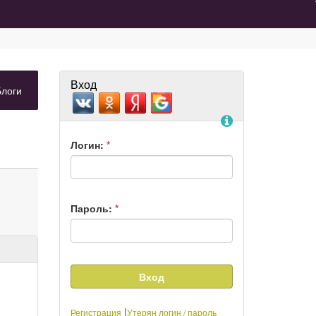
Вход
ладка)
(вкладка)
Блоги
Помощь
Логин:
*
Пароль:
*
|
Регистрация
Утерян логин / пароль