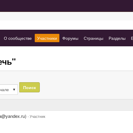
(вкладка)
(вкладка
(вкладка)
(вкладка)
(вк
О сообществе
Участники
Форумы
Страницы
Разделы
выбрано)
ечь"
Поиск
wa@yandex.ru)
- Участник