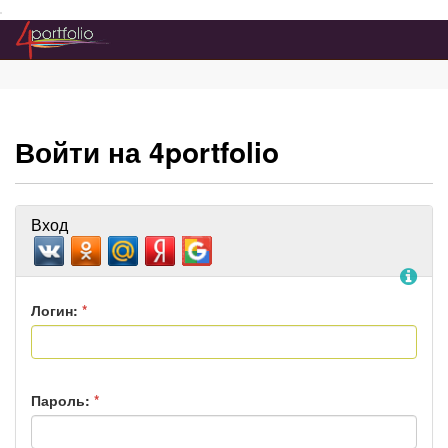
Преейти на главное меню
Войти на 4portfolio
Вход
По
Логин:
*
Пароль:
*