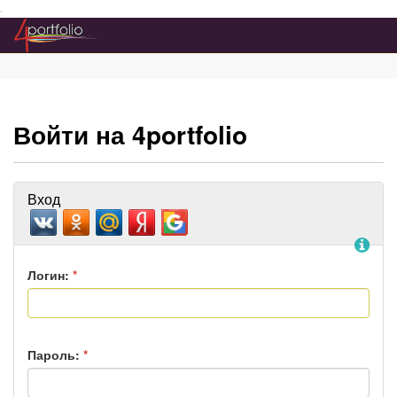
Преейти на главное меню
Войти на 4portfolio
Вход
По
Логин:
*
Пароль:
*