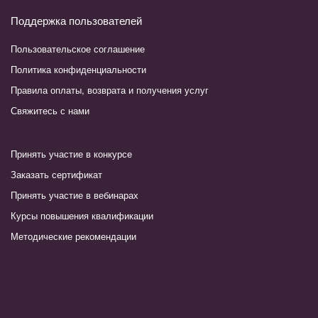
Поддержка пользователей
Пользовательское соглашение
Политика конфиденциальности
Правила оплаты, возврата и получения услуг
Свяжитесь с нами
Принять участие в конкурсе
Заказать сертификат
Принять участие в вебинарах
Курсы повышения квалификации
Методические рекомендации