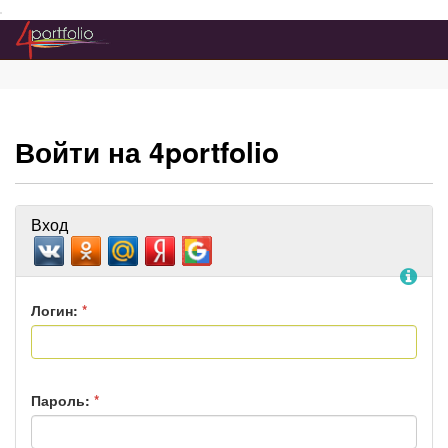
Преейти на главное меню
Войти на 4portfolio
Вход
По
Логин:
*
Пароль:
*