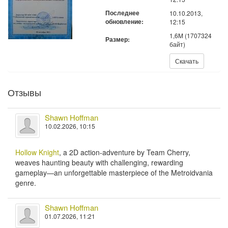
Последнее
10.10.2013,
обновление:
12:15
1,6M (1707324
Размер:
байт)
Скачать:
Скачать
Отзывы
Shawn Hoffman
10.02.2026, 10:15
Hollow Knight
, a 2D action-adventure by Team Cherry,
weaves haunting beauty with challenging, rewarding
gameplay—an unforgettable masterpiece of the Metroidvania
genre.
Shawn Hoffman
01.07.2026, 11:21