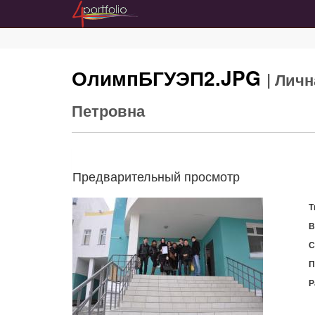
ОлимпБГУЭП2.JPG
| Лич
Петровна
Предварительный просмотр
Т
В
С
П
Р
С