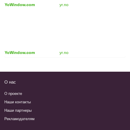
YoWindow.com
yr.no
YoWindow.com
yr.no
О нас
О проекте
Наши контакты
Наши партнеры
Рекламодателям