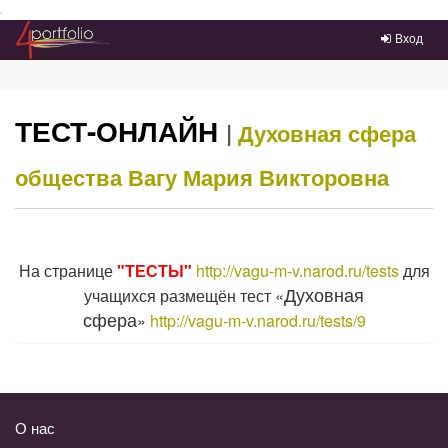
Преейти на главное меню
Вход
ТЕСТ-ОНЛАЙН
|
Духовная сфера
общества
Вагу Мария Викторовна
На странице
"ТЕСТЫ"
http://vagu-m-v.narod.ru/tests
для
Духовная
учащихся размещён тест «
сфера
»
http://vagu-m-v.narod.ru/tests/9
О нас