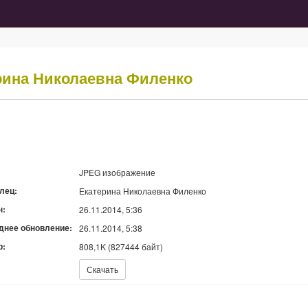
рина Николаевна Филенко
JPEG изображение
лец:
Екатерина Николаевна Филенко
н:
26.11.2014, 5:36
днее обновление:
26.11.2014, 5:38
р:
808,1K (827444 байт)
ь:
Скачать