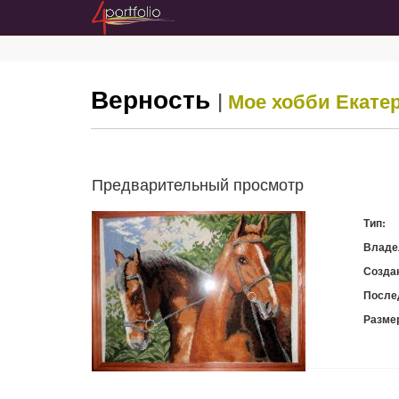
Верность
|
Мое хобби
Екате
Предварительный просмотр
Тип:
Владе
Созда
После
Разме
Скачат