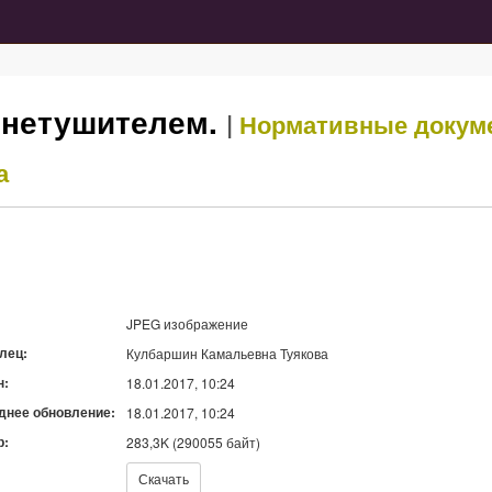
гнетушителем.
|
Нормативные докум
а
JPEG изображение
лец:
Кулбаршин Камальевна Туякова
н:
18.01.2017, 10:24
днее обновление:
18.01.2017, 10:24
р:
283,3K (290055 байт)
ь:
Скачать